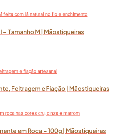
l – Tamanho M | Mãostiqueiras
nte, Feltragem e Fiação | Mãostiqueiras
lmente em Roca – 100g | Mãostiqueiras