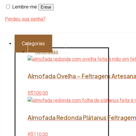
Lembre-me
Entrar
Perdeu sua senha?
Categorias
Almofadas
Almofada Ovelha – Feltragem Artesana
R$
100,00
Almofada Redonda Plátanus Feltragem 
R$
110,00