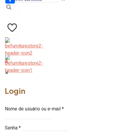
Share
0
0
✕
Login
Nome de usuário ou e-mail
*
Senha
*