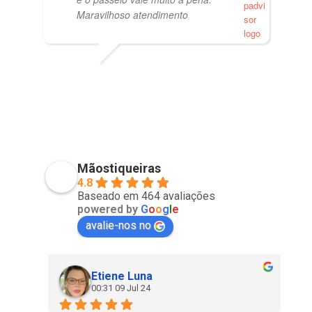
Maravilhoso atendimento
PVISCARDI
01/05/2021
Mãostiqueiras
4.8
Baseado em 464 avaliações
powered by
G
o
o
g
l
e
avalie-nos no
Etiene Luna
00:31 09 Jul 24