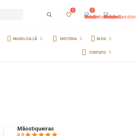
0
0
MUSEU DA LÃ
HISTÓRIA
BLOG
CONTATO
Mãostiqueiras
4.8