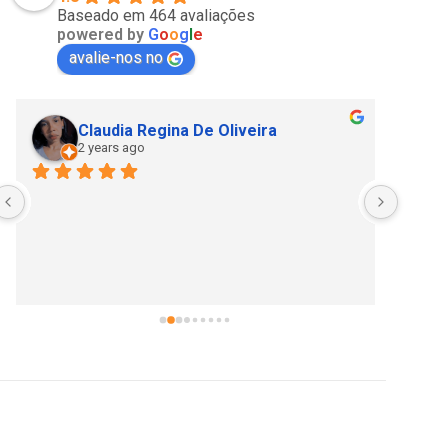
Baseado em 464 avaliações
powered by
G
o
o
g
l
e
avalie-nos no
Claudia Regina De Oliveira
2 years ago