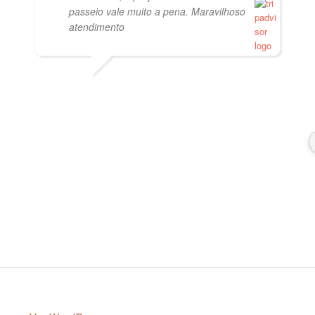
passeio vale muito a pena. Maravilhoso
atendimento
PVISCARDI
Etiene Luna
01/05/2021
2 years ago