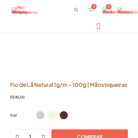
0
0
Fio de Lã Natural 1g/m – 100g | Mãostiqueiras
R$
40,00
Cor
Fio
COMPRAR
de