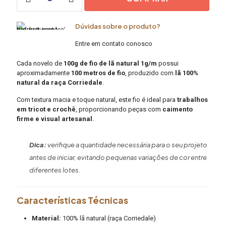
Lã
Natural
Dúvidas sobre o produto?
1g/m
–
Entre em contato conosco
100g
|
Cada novelo de
100g de fio de lã natural 1g/m
possui
Mãostiqueiras
aproximadamente
100 metros de fio
, produzido com
lã 100%
quantidade
natural da raça Corriedale
.
Com textura macia e toque natural, este fio é ideal para
trabalhos
em tricot e crochê
, proporcionando peças com
caimento
firme e visual artesanal
.
Dica:
verifique a quantidade necessária para o seu projeto
antes de iniciar, evitando pequenas variações de cor entre
diferentes lotes.
Características Técnicas
Material:
100% lã natural (raça Corriedale)