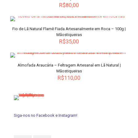
R$
80,00
página
do
produto
Fio de Lã Natural Flamê Fiada Artesanalmente em Roca – 100g |
Mãostiqueiras
R$
35,00
Este
produto
tem
Almofada Araucária – Feltragem Artesanal em Lã Natural |
várias
Mãostiqueiras
variantes.
R$
110,00
As
opções
podem
ser
escolhidas
na
página
Siga-nos no Facebook e Instagram!
do
produto