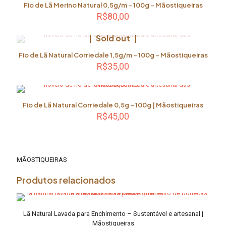
Fio de Lã Merino Natural 0,5g/m – 100g – Mãostiqueiras
R$
80,00
Sold out
Fio de Lã Natural Corriedale 1,5g/m – 100g – Mãostiqueiras
R$
35,00
Este
produto
tem
Fio de Lã Natural Corriedale 0,5g – 100g | Mãostiqueiras
várias
R$
45,00
variantes.
As
Este
opções
produto
podem
tem
ser
várias
MÃOSTIQUEIRAS
escolhidas
variantes.
na
As
Produtos relacionados
página
opções
do
podem
produto
ser
Lã Natural Lavada para Enchimento – Sustentável e artesanal |
escolhidas
Mãostiqueiras
na