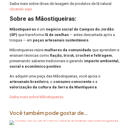
Saiba mais sobre dicas de lavagem de produtos de lã natural
clicando aqui.
Sobre as Mãostiqueiras:
Mãostiqueiras
é um
negócio social de Campos do Jordão
(SP)
que transforma
lã de ovelhas
— antes descartada após a
tosquia — em
peças artesanais sustentáveis
.
Mãostiqueiras reúne
mulheres da comunidade
que aprendem e
ensinam técnicas como
fiação, tricot, crochet e feltragem
,
preservando saberes tradicionais e gerando
impacto ambiental,
social e econômico positivo
.
Ao adquirir uma peça das Mãostiqueiras, você apoia o
artesanato brasileiro
, o
consumo consciente
e a
valorização da cultura da Serra da Mantiqueira
.
Saiba mais sobre Mãostiqueiras
.
Você também pode gostar de…