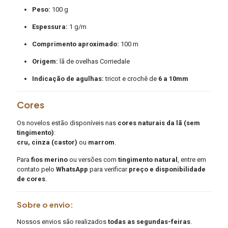
Peso:
100 g
Espessura:
1 g/m
Comprimento aproximado:
100 m
Origem:
lã de ovelhas Corriedale
Indicação de agulhas:
tricot e crochê de
6 a 10mm
Cores
Os novelos estão disponíveis nas
cores naturais da lã (sem
tingimento)
:
cru, cinza (castor)
ou
marrom
.
Para
fios merino
ou versões com
tingimento natural
, entre em
contato pelo
WhatsApp
para verificar
preço e disponibilidade
de cores
.
Sobre o envio:
Nossos envios são realizados
todas as segundas-feiras
.