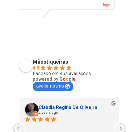
PVISCARDI
01/05/2021
Mãostiqueiras
4.8
Baseado em 464 avaliações
powered by
G
o
o
g
l
e
avalie-nos no
Claudia Regina De Oliveira
2 years ago