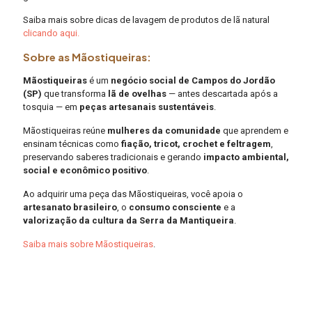
Saiba mais sobre dicas de lavagem de produtos de lã natural
clicando aqui.
Sobre as Mãostiqueiras:
Mãostiqueiras
é um
negócio social de Campos do Jordão
(SP)
que transforma
lã de ovelhas
— antes descartada após a
tosquia — em
peças artesanais sustentáveis
.
Mãostiqueiras reúne
mulheres da comunidade
que aprendem e
ensinam técnicas como
fiação, tricot, crochet e feltragem
,
preservando saberes tradicionais e gerando
impacto ambiental,
social e econômico positivo
.
Ao adquirir uma peça das Mãostiqueiras, você apoia o
artesanato brasileiro
, o
consumo consciente
e a
valorização da cultura da Serra da Mantiqueira
.
Saiba mais sobre Mãostiqueiras
.