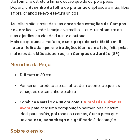
até formar a estrutura firme e suave que dá corpo à peça.
Depois, o
desenho da folha de plátanus
é aplicado à mão, fibra
a fibra, criando relevo e textura únicos.
As folhas são inspiradas nas
cores das estações de Campos
do Jordão
— verde, laranja e vermelho — que transformam as
ruas e jardins da cidade durante o outono.
Mais do que uma almofada, é uma
peça de arte têxtil em lã
natural feltrada
, que une
tradição, técnica e afeto
, feita pelas
mulheres das
Mãostiqueiras
, em
Campos do Jordão (SP)
.
Medidas da Peça
Diâmetro:
30 cm
Por ser um produto artesanal, podem ocorrer pequenas
variações de tamanho e textura.
Combine a versão de
30 cm
com a
Almofada Plátanu
s
45cm
para criar uma composição harmoniosa e natural.
Ideal para sofás, poltronas ou camas, é uma peça que
traz
beleza, aconchego e significado
à decoração.
Sobre o envio: