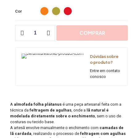
Cor
Almofada
COMPRAR
Redonda
Plátanus
Feltragem
Lã
Dúvidas sobre
Natural
o produto?
30cm
|
Entre em contato
Mãostiqueiras
conosco
quantidade
A
almofada folha plátanus
é uma peça artesanal feita com a
técnica da
feltragem de agulhas
, onde a
lã natural é
modelada diretamente sobre o enchimento
, sem o uso de
costuras ou tecido base.
A artesã envolve manualmente o enchimento com
camadas de
lã cardada
, realizando o processo de
feltragem com agulhas