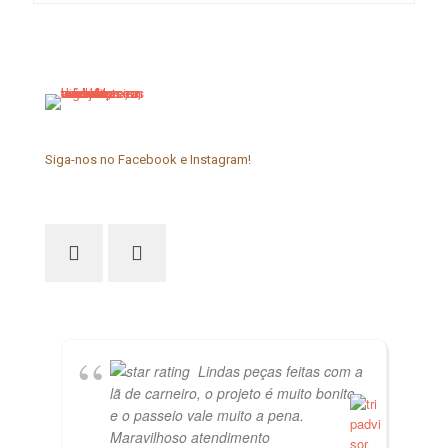
ser
escolhidas
na
página
do
produto
Siga-nos no Facebook e Instagram!
Lindas peças feitas com a
lã de carneiro, o projeto é muito bonito
e o passeio vale muito a pena.
Maravilhoso atendimento