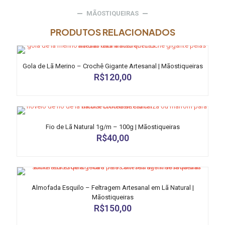
MÃOSTIQUEIRAS
PRODUTOS RELACIONADOS
Gola de Lã Merino – Crochê Gigante Artesanal | Mãostiqueiras
R$
120,00
Fio de Lã Natural 1g/m – 100g | Mãostiqueiras
R$
40,00
Este
produto
tem
várias
Almofada Esquilo – Feltragem Artesanal em Lã Natural |
variantes.
Mãostiqueiras
As
R$
150,00
opções
podem