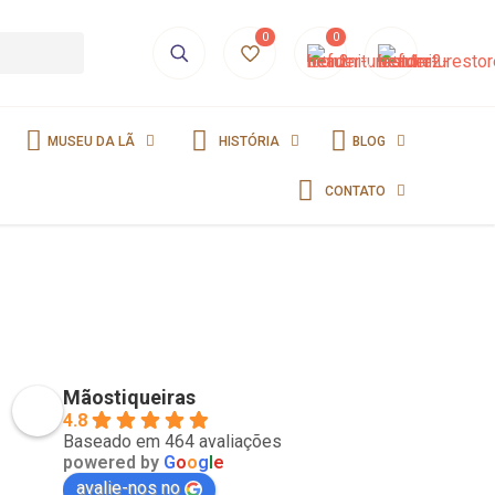
0
0
MUSEU DA LÃ
HISTÓRIA
BLOG
CONTATO
Mãostiqueiras
4.8
Baseado em 464 avaliações
powered by
G
o
o
g
l
e
avalie-nos no