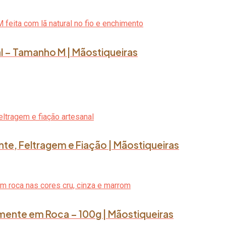
l – Tamanho M | Mãostiqueiras
nte, Feltragem e Fiação | Mãostiqueiras
lmente em Roca – 100g | Mãostiqueiras