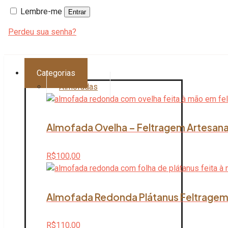
Lembre-me
Entrar
Perdeu sua senha?
Categorias
Almofadas
Almofada Ovelha – Feltragem Artesana
R$
100,00
Almofada Redonda Plátanus Feltragem 
R$
110,00