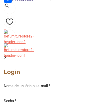
Share
0
0
✕
Login
Nome de usuário ou e-mail
*
Senha
*