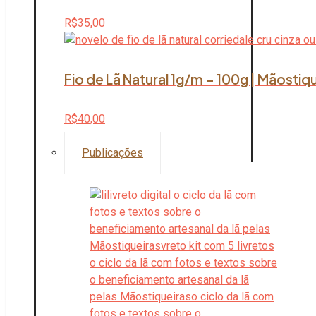
R$
35,00
Fio de Lã Natural 1g/m – 100g | Mãostiq
R$
40,00
Publicações