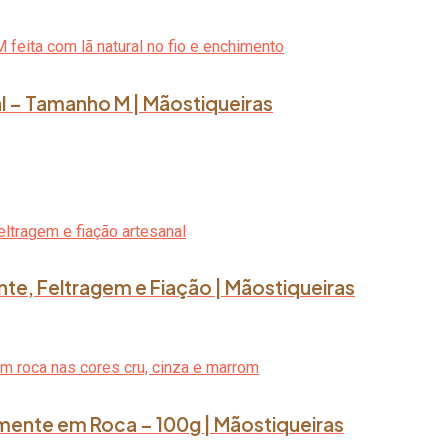
l – Tamanho M | Mãostiqueiras
nte, Feltragem e Fiação | Mãostiqueiras
lmente em Roca – 100g | Mãostiqueiras