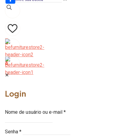
Share
0
0
✕
Login
Nome de usuário ou e-mail
*
Senha
*