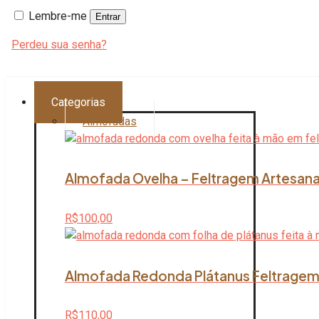
Lembre-me
Entrar
Perdeu sua senha?
Categorias
Almofadas
Almofada Ovelha – Feltragem Artesana
R$
100,00
Almofada Redonda Plátanus Feltragem 
R$
110,00