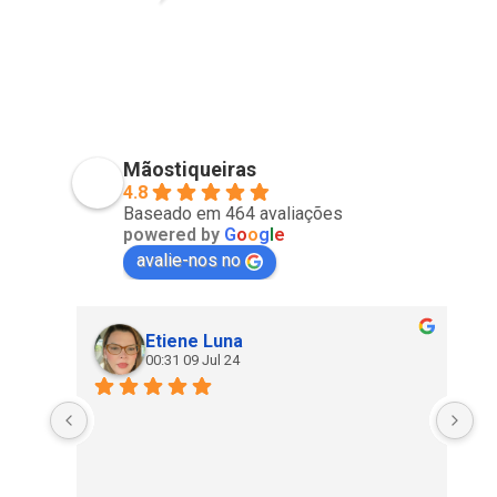
PVISCARDI
01/05/2021
Mãostiqueiras
4.8
Baseado em 464 avaliações
powered by
G
o
o
g
l
e
avalie-nos no
Etiene Luna
00:31 09 Jul 24