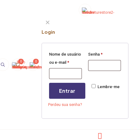
✕
Login
Nome de usuário
Senha
*
0
0
ou e-mail
*
Lembre-me
Entrar
Perdeu sua senha?