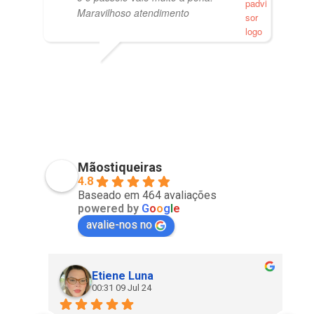
Maravilhoso atendimento
PVISCARDI
01/05/2021
Mãostiqueiras
4.8
Baseado em 464 avaliações
powered by
G
o
o
g
l
e
avalie-nos no
Etiene Luna
00:31 09 Jul 24