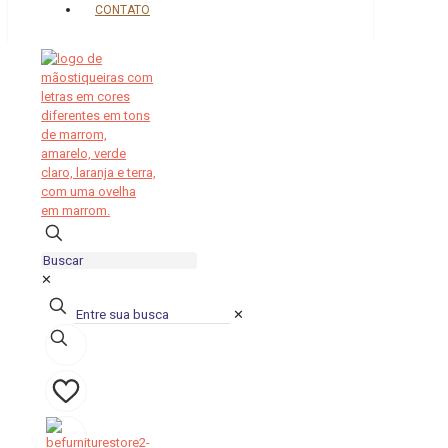
CONTATO
✕
✕
0