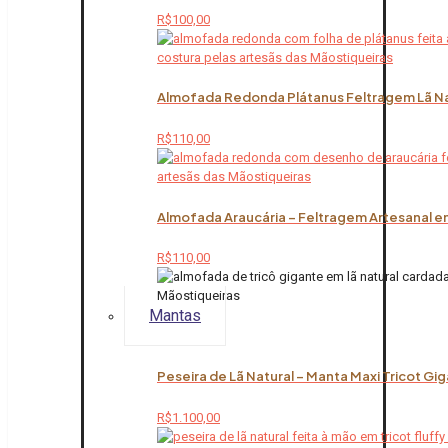
R$
100,00
Almofada Redonda Plátanus Feltragem Lã Na
R$
110,00
Almofada Araucária – Feltragem Artesanal em
R$
110,00
Mantas
Peseira de Lã Natural – Manta Maxi Tricot Gi
R$
1.100,00