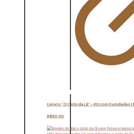
Livreto “O Ciclo da Lã” – Kit com 5 unidades |
R$
50,00