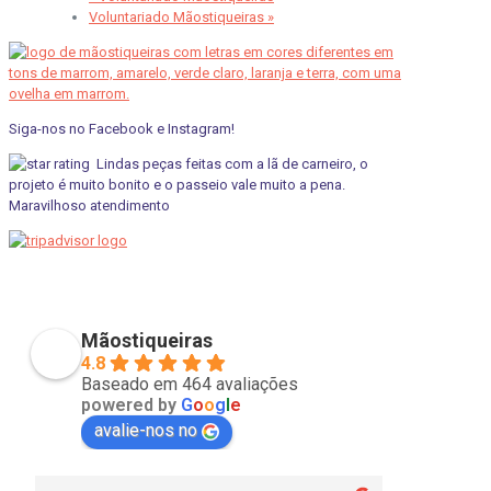
Voluntariado Mãostiqueiras
»
Siga-nos no Facebook e Instagram!
Lindas peças feitas com a lã de carneiro, o
projeto é muito bonito e o passeio vale muito a pena.
Maravilhoso atendimento
pviscardi
01/05/2021
Mãostiqueiras
4.8
Baseado em 464 avaliações
powered by
G
o
o
g
l
e
avalie-nos no