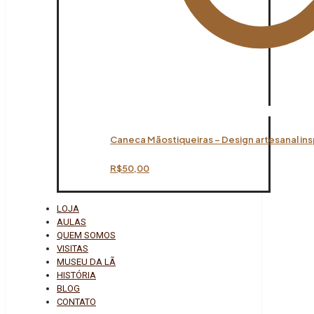
Caneca Mãostiqueiras – Design artesanal ins
R$
50,00
LOJA
AULAS
QUEM SOMOS
VISITAS
MUSEU DA LÃ
HISTÓRIA
BLOG
CONTATO