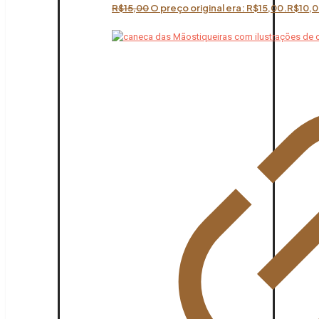
R$
15,00
O preço original era: R$15,00.
R$
10,