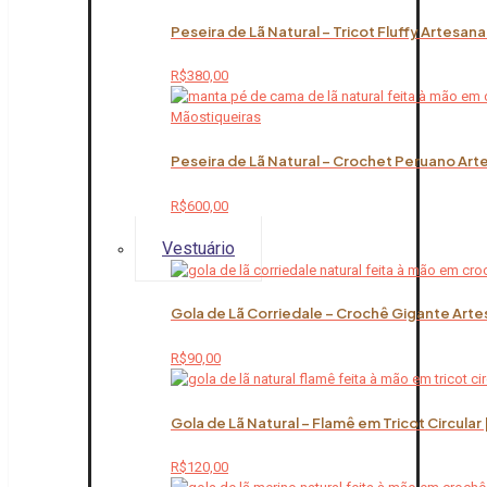
Peseira de Lã Natural – Tricot Fluffy Artesana
R$
380,00
Peseira de Lã Natural – Crochet Peruano Art
R$
600,00
Vestuário
Gola de Lã Corriedale – Crochê Gigante Arte
R$
90,00
Gola de Lã Natural – Flamê em Tricot Circular
R$
120,00