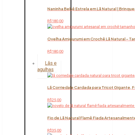
Naninha Bebê Estrela em Lã Natural | Brinqu
R$
180,00
Ovelha Amigurumi em Crochê Lã Natural – Ta
R$
180,00
Lãs e
agulhas
Lã Corriedale Cardada para Tricot Gigante, 
R$
25,00
Fio de Lã Natural Flamê Fiada Artesanalment
R$
35,00