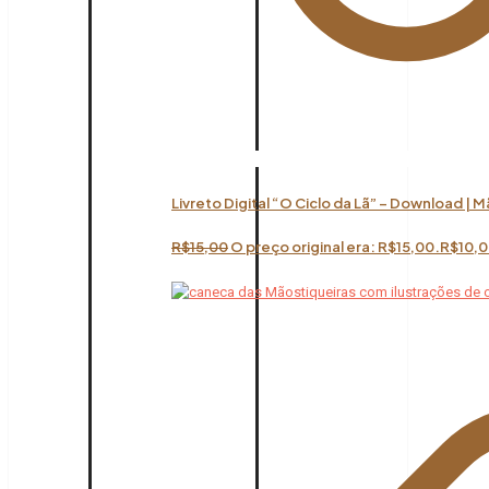
Livreto Digital “O Ciclo da Lã” – Download | 
R$
15,00
O preço original era: R$15,00.
R$
10,