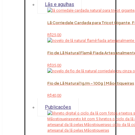
Lãs e agulhas
Lã Corriedale Cardada para Tricot Gigante, 
R$
25,00
Fio de Lã Natural Flamê Fiada Artesanalment
R$
35,00
Fio de Lã Natural 1g/m – 100g | Mãostiqueiras
R$
40,00
Publicações