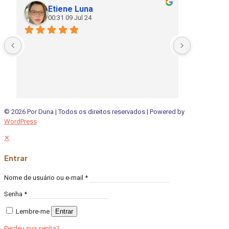
Etiene Luna
Cla
00:31 09 Jul 24
20:
© 2026 Por Duna | Todos os direitos reservados | Powered by
WordPress
✕
Entrar
Nome de usuário ou e-mail
*
Senha
*
Lembre-me
Entrar
Perdeu sua senha?