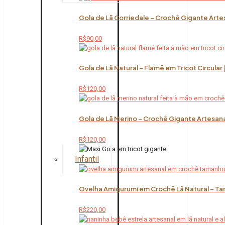
Gola de Lã Corriedale – Crochê Gigante Arte
R$
90,00
Gola de Lã Natural – Flamê em Tricot Circular
R$
120,00
Gola de Lã Merino – Crochê Gigante Artesana
R$
120,00
Infantil
Ovelha Amigurumi em Crochê Lã Natural – Ta
R$
220,00