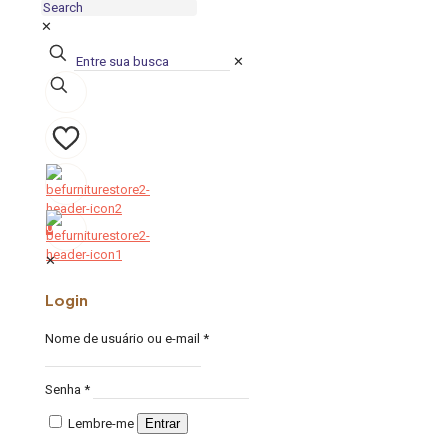
✕
✕
0
0
✕
Login
Nome de usuário ou e-mail
*
Senha
*
Lembre-me
Entrar