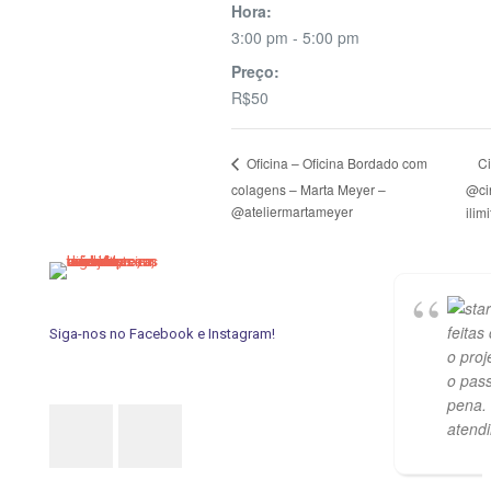
Hora:
3:00 pm - 5:00 pm
Preço:
R$50
C
Oficina – Oficina Bordado com
colagens – Marta Meyer –
@ci
@ateliermartameyer
ilim
feitas
Siga-nos no Facebook e Instagram!
o proj
o pass
pena.
atend