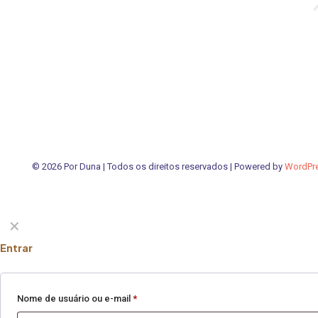
PVISCARDI
01/05/2021
© 2026 Por Duna | Todos os direitos reservados | Powered by
WordPr
✕
Entrar
Nome de usuário ou e-mail
*