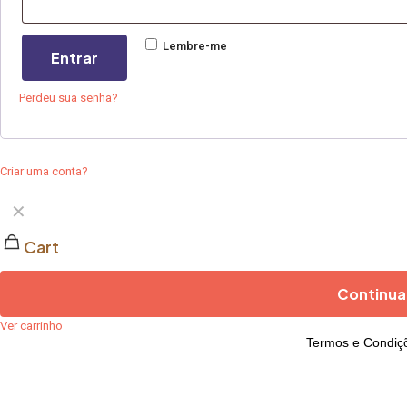
Lembre-me
Entrar
Perdeu sua senha?
Criar uma conta?
✕
Cart
Continuar
Ver carrinho
Termos e Condiç