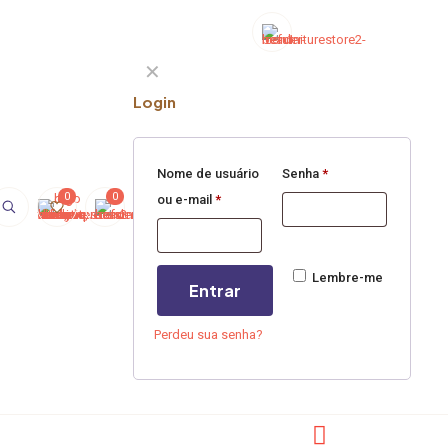
✕
Login
Nome de usuário
Senha
*
0
0
ou e-mail
*
Lembre-me
Entrar
Perdeu sua senha?