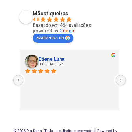
Mãostiqueiras
4.8
Baseado em 464 avaliações
powered by
G
o
o
g
l
e
avalie-nos no
Etiene Luna
00:31 09 Jul 24
© 2026 Por Duna | Todos os direitos reservados | Powered by