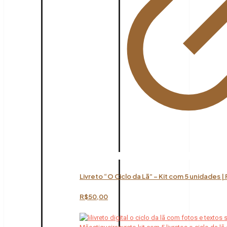
Livreto “O Ciclo da Lã” – Kit com 5 unidades |
R$
50,00