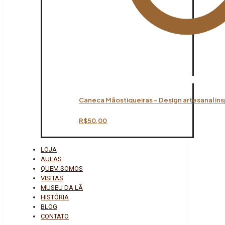
Caneca Mãostiqueiras – Design artesanal ins
R$
50,00
LOJA
AULAS
QUEM SOMOS
VISITAS
MUSEU DA LÃ
HISTÓRIA
BLOG
CONTATO