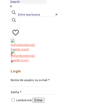
✕
✕
0
0
✕
Login
Nome de usuário ou e-mail
*
Senha
*
Lembre-me
Entrar