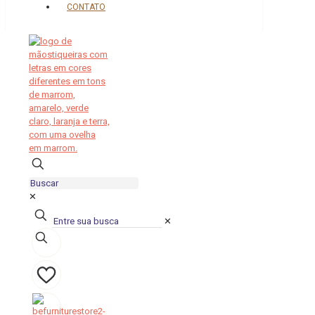
CONTATO
✕
✕
0