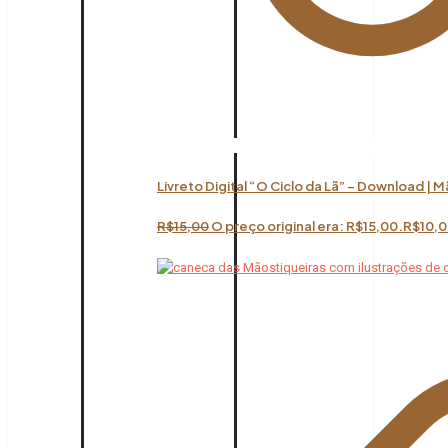
Livreto Digital “O Ciclo da Lã” – Download | 
R$
15,00
O preço original era: R$15,00.
R$
10,