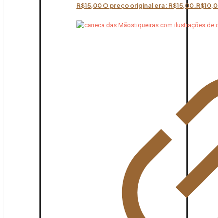
R$
15,00
O preço original era: R$15,00.
R$
10,