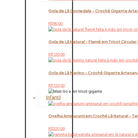
Gola de Lã Corriedale – Crochê Gigante Arte
R$
90,00
Gola de Lã Natural – Flamê em Tricot Circular
R$
120,00
Gola de Lã Merino – Crochê Gigante Artesana
R$
120,00
Infantil
Ovelha Amigurumi em Crochê Lã Natural – Ta
R$
220,00