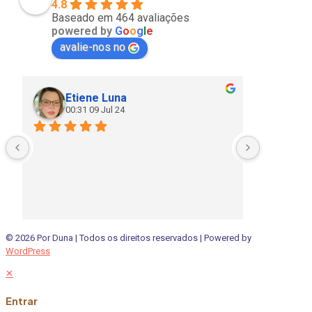
4.8
Baseado em 464 avaliações
powered by
G
o
o
g
l
e
avalie-nos no
Etiene Luna
Cla
00:31 09 Jul 24
20:
© 2026 Por Duna | Todos os direitos reservados | Powered by
WordPress
✕
Entrar