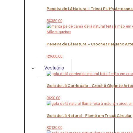
Peseira de Lã Natural – Tricot Fluffy Artesana
R$
380,00
Peseira de Lã Natural – Crochet Peruano Art
R$
600,00
Vestuário
Gola de Lã Corriedale – Crochê Gigante Arte
R$
90,00
Gola de Lã Natural – Flamê em Tricot Circular
R$
120,00