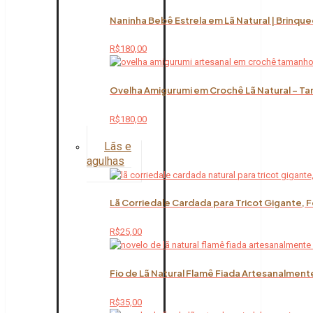
Naninha Bebê Estrela em Lã Natural | Brinqu
R$
180,00
Ovelha Amigurumi em Crochê Lã Natural – Ta
R$
180,00
Lãs e
agulhas
Lã Corriedale Cardada para Tricot Gigante, 
R$
25,00
Fio de Lã Natural Flamê Fiada Artesanalment
R$
35,00