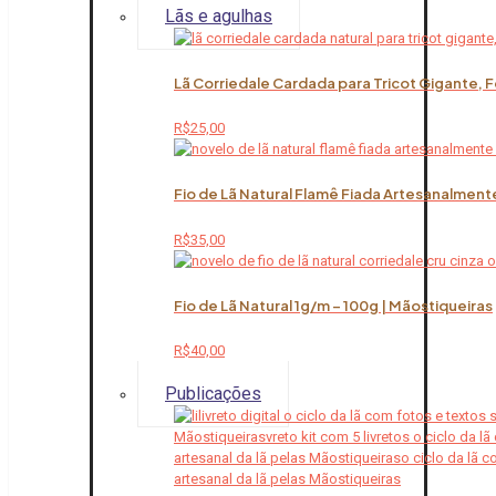
Lãs e agulhas
Lã Corriedale Cardada para Tricot Gigante, 
R$
25,00
Fio de Lã Natural Flamê Fiada Artesanalment
R$
35,00
Fio de Lã Natural 1g/m – 100g | Mãostiqueiras
R$
40,00
Publicações