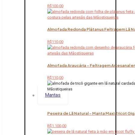
R$
100,00
Almofada Redonda Plátanus Feltragem Lã Na
R$
110,00
Almofada Araucária – Feltragem Artesanal em
R$
110,00
Mantas
Peseira de Lã Natural – Manta Maxi Tricot Gi
R$
1.100,00