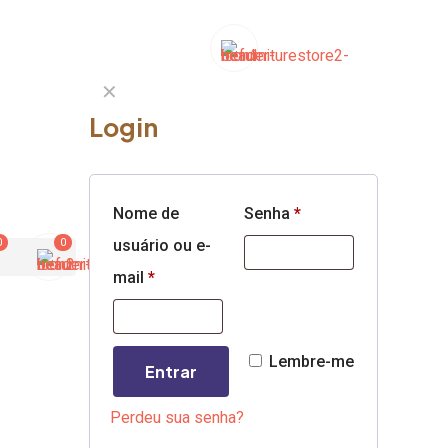
✕
Login
Nome de
Senha
*
0
0
usuário ou e-
mail
*
Lembre-me
Entrar
Perdeu sua senha?