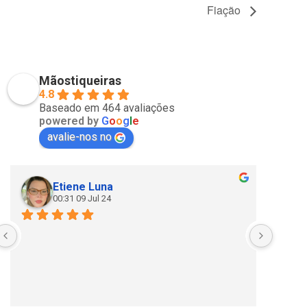
Fiação
Mãostiqueiras
4.8
Baseado em 464 avaliações
powered by
G
o
o
g
l
e
avalie-nos no
Etiene Luna
00:31 09 Jul 24