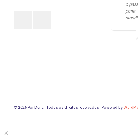
o pass
pena.
atend
PVISCARDI
01/05/2021
© 2026 Por Duna | Todos os direitos reservados | Powered by
WordPr
✕