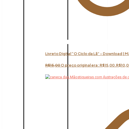
Livreto Digital “O Ciclo da Lã” – Download | 
R$
15,00
O preço original era: R$15,00.
R$
10,