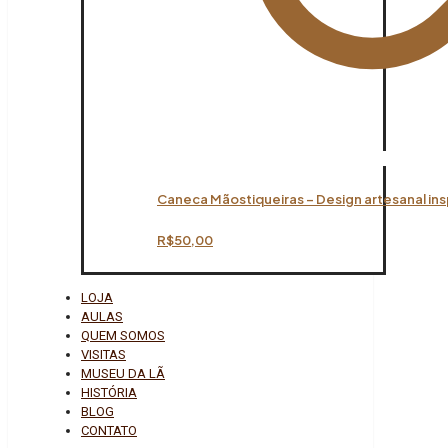
Caneca Mãostiqueiras – Design artesanal ins
R$
50,00
LOJA
AULAS
QUEM SOMOS
VISITAS
MUSEU DA LÃ
HISTÓRIA
BLOG
CONTATO