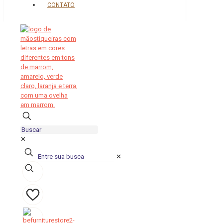
CONTATO
✕
✕
0