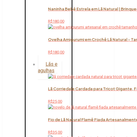
Naninha Bebê Estrela em Lã Natural | Brinqu
R$
180,00
Ovelha Amigurumi em Crochê Lã Natural – Ta
R$
180,00
Lãs e
agulhas
Lã Corriedale Cardada para Tricot Gigante, 
R$
25,00
Fio de Lã Natural Flamê Fiada Artesanalment
R$
35,00