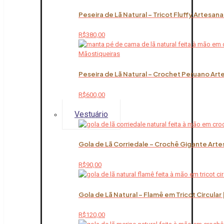
Peseira de Lã Natural – Tricot Fluffy Artesana
R$
380,00
Peseira de Lã Natural – Crochet Peruano Art
R$
600,00
Vestuário
Gola de Lã Corriedale – Crochê Gigante Arte
R$
90,00
Gola de Lã Natural – Flamê em Tricot Circular
R$
120,00