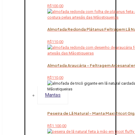
R$
100,00
Almofada Redonda Plátanus Feltragem Lã Na
R$
110,00
Almofada Araucária – Feltragem Artesanal em
R$
110,00
Mantas
Peseira de Lã Natural – Manta Maxi Tricot Gi
R$
1.100,00