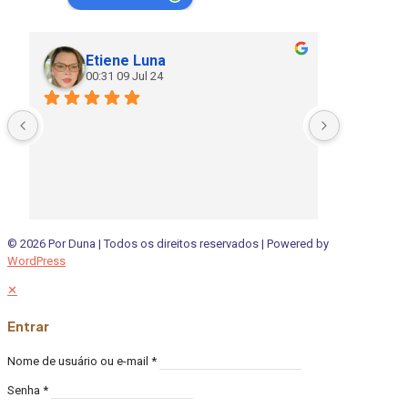
Etiene Luna
Cla
00:31 09 Jul 24
20:
© 2026 Por Duna | Todos os direitos reservados | Powered by
WordPress
✕
Entrar
Nome de usuário ou e-mail
*
Senha
*