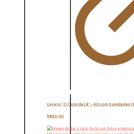
Livreto “O Ciclo da Lã” – Kit com 5 unidades |
R$
50,00