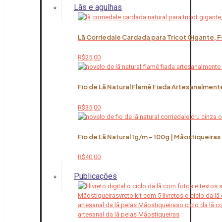
Lãs e agulhas
Lã Corriedale Cardada para Tricot Gigante, 
R$
25,00
Fio de Lã Natural Flamê Fiada Artesanalment
R$
35,00
Fio de Lã Natural 1g/m – 100g | Mãostiqueiras
R$
40,00
Publicações