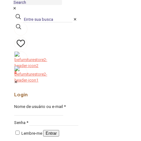
✕
✕
0
0
✕
Login
Nome de usuário ou e-mail
*
Senha
*
Lembre-me
Entrar