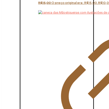
R$
15,00
O preço original era: R$15,00.
R$
10,