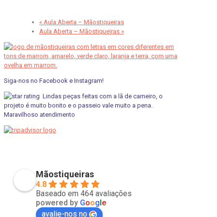
«
Aula Aberta – Mãostiqueiras
Aula Aberta – Mãostiqueiras
»
Siga-nos no Facebook e Instagram!
Lindas peças feitas com a lã de carneiro, o
projeto é muito bonito e o passeio vale muito a pena.
Maravilhoso atendimento
pviscardi
01/05/2021
Mãostiqueiras
4.8
Baseado em 464 avaliações
powered by
G
o
o
g
l
e
avalie-nos no