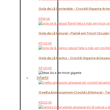
Gola de Lã Corriedale – Crochê Gigante Arte
R$
90,00
Gola de Lã Natural – Flamê em Tricot Circular
R$
120,00
Gola de Lã Merino – Crochê Gigante Artesana
R$
120,00
Infantil
Ovelha Amigurumi em Crochê Lã Natural – Ta
R$
220,00