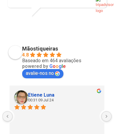
PVISCARDI
01/05/2021
Mãostiqueiras
4.8
Baseado em 464 avaliações
powered by
G
o
o
g
l
e
avalie-nos no
Etiene Luna
Cla
00:31 09 Jul 24
20: