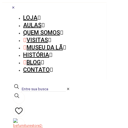
✕
LOJA
AULAS
QUEM SOMOS
VISITAS
MUSEU DA LÃ
HISTÓRIA
BLOG
CONTATO
✕
0