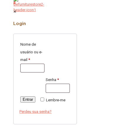
0
✕
Login
Nome de
usuário ou e-
mail
*
Senha
*
Entrar
Lembre-me
Perdeu sua senha?