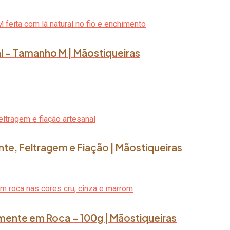
l – Tamanho M | Mãostiqueiras
nte, Feltragem e Fiação | Mãostiqueiras
lmente em Roca – 100g | Mãostiqueiras