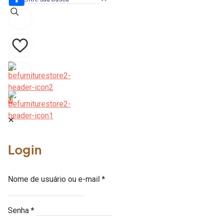
Share
0
0
✕
Login
Nome de usuário ou e-mail
*
Senha
*