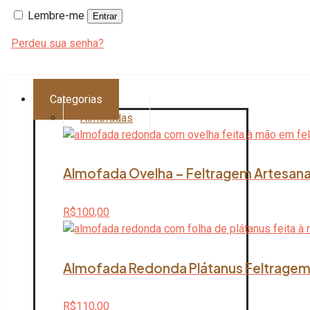
Lembre-me
Entrar
Perdeu sua senha?
Categorias
Almofadas
Almofada Ovelha – Feltragem Artesana
R$
100,00
Almofada Redonda Plátanus Feltragem 
R$
110,00