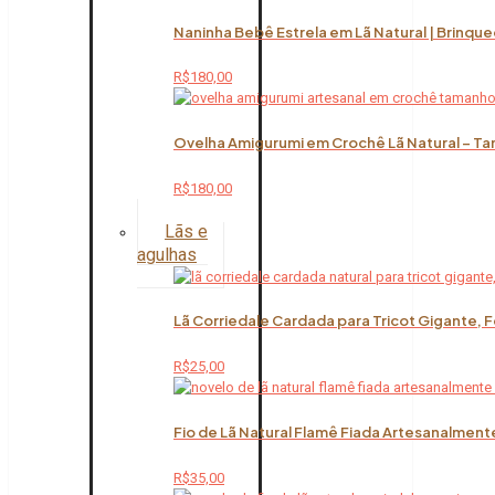
Naninha Bebê Estrela em Lã Natural | Brinqu
R$
180,00
Ovelha Amigurumi em Crochê Lã Natural – Ta
R$
180,00
Lãs e
agulhas
Lã Corriedale Cardada para Tricot Gigante, 
R$
25,00
Fio de Lã Natural Flamê Fiada Artesanalment
R$
35,00