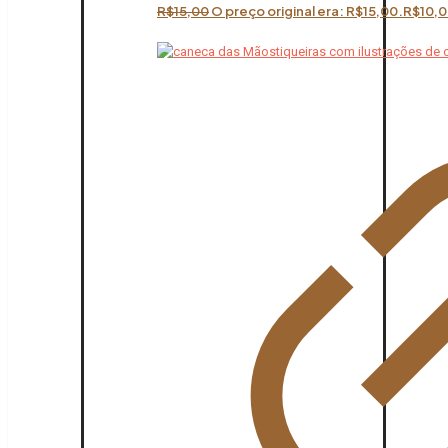
R$
15,00
O preço original era: R$15,00.
R$
10,