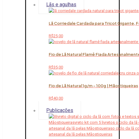
Lãs e agulhas
Lã Corriedale Cardada para Tricot Gigante, 
R$
25,00
Fio de Lã Natural Flamê Fiada Artesanalment
R$
35,00
Fio de Lã Natural 1g/m – 100g | Mãostiqueiras
R$
40,00
Publicações