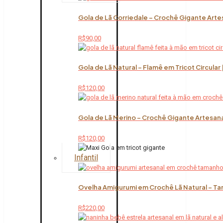
Gola de Lã Corriedale – Crochê Gigante Arte
R$
90,00
Gola de Lã Natural – Flamê em Tricot Circular
R$
120,00
Gola de Lã Merino – Crochê Gigante Artesana
R$
120,00
Infantil
Ovelha Amigurumi em Crochê Lã Natural – Ta
R$
220,00