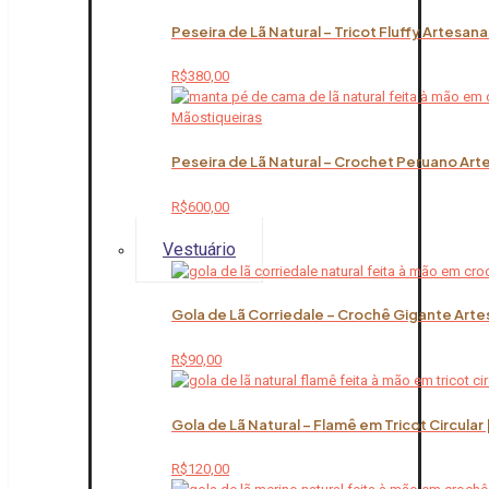
Peseira de Lã Natural – Tricot Fluffy Artesana
R$
380,00
Peseira de Lã Natural – Crochet Peruano Art
R$
600,00
Vestuário
Gola de Lã Corriedale – Crochê Gigante Arte
R$
90,00
Gola de Lã Natural – Flamê em Tricot Circular
R$
120,00