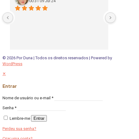
00:31 09 Jul 24
20:
© 2026 Por Duna | Todos os direitos reservados | Powered by
WordPress
✕
Entrar
Nome de usuário ou e-mail
*
Senha
*
Lembre-me
Entrar
Perdeu sua senha?
Criar uma conta?