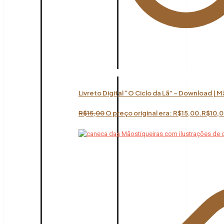
Livreto Digital “O Ciclo da Lã” – Download | 
R$
15,00
O preço original era: R$15,00.
R$
10,