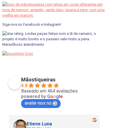
Siga-nos no Facebook e Instagram!
Lindas peças feitas com a lã de carneiro, o
projeto é muito bonito e o passeio vale muito a pena.
Maravilhoso atendimento
pviscardi
01/05/2021
Mãostiqueiras
4.8
Baseado em 464 avaliações
powered by
G
o
o
g
l
e
avalie-nos no
Etiene Luna
Cla