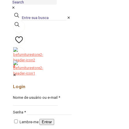
✕
✕
0
0
✕
Login
Nome de usuário ou e-mail
*
Senha
*
Lembre-me
Entrar