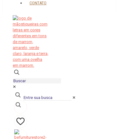
CONTATO
✕
✕
0