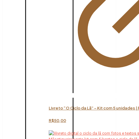
Livreto “O Ciclo da Lã” – Kit com 5 unidades |
R$
50,00