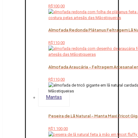
R$
100,00
Almofada Redonda Plátanus Feltragem Lã Na
R$
110,00
Almofada Araucária – Feltragem Artesanal em
R$
110,00
Mantas
Peseira de Lã Natural – Manta Maxi Tricot Gi
R$
1.100,00