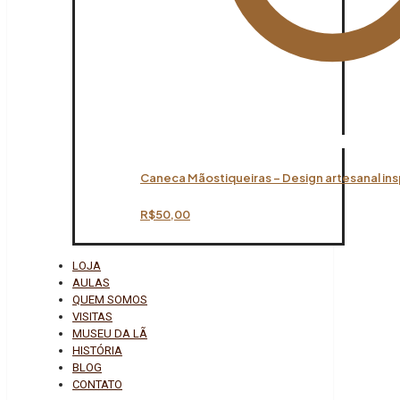
Caneca Mãostiqueiras – Design artesanal ins
R$
50,00
LOJA
AULAS
QUEM SOMOS
VISITAS
MUSEU DA LÃ
HISTÓRIA
BLOG
CONTATO