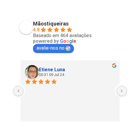
Mãostiqueiras
4.8
Baseado em 464 avaliações
powered by
G
o
o
g
l
e
avalie-nos no
Etiene Luna
00:31 09 Jul 24