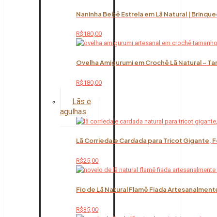
Naninha Bebê Estrela em Lã Natural | Brinqu
R$
180,00
Ovelha Amigurumi em Crochê Lã Natural – Ta
R$
180,00
Lãs e
agulhas
Lã Corriedale Cardada para Tricot Gigante, 
R$
25,00
Fio de Lã Natural Flamê Fiada Artesanalment
R$
35,00