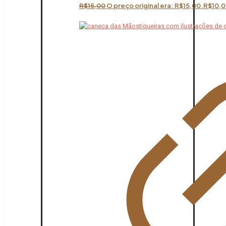
R$
15,00
O preço original era: R$15,00.
R$
10,