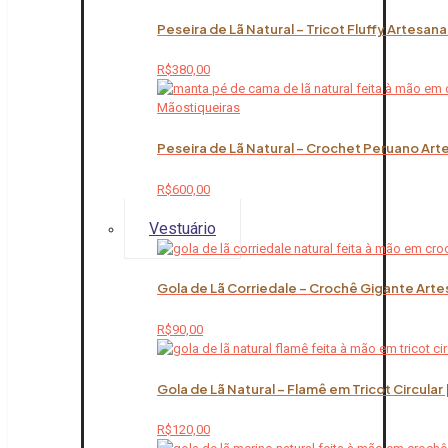
Peseira de Lã Natural – Tricot Fluffy Artesana
R$
380,00
Peseira de Lã Natural – Crochet Peruano Art
R$
600,00
Vestuário
Gola de Lã Corriedale – Crochê Gigante Arte
R$
90,00
Gola de Lã Natural – Flamê em Tricot Circular
R$
120,00