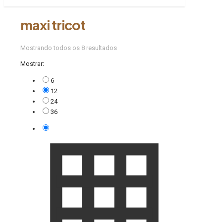
maxi tricot
Mostrando todos os 8 resultados
Mostrar:
6
12
24
36