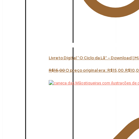
Livreto Digital “O Ciclo da Lã” – Download | 
R$
15,00
O preço original era: R$15,00.
R$
10,