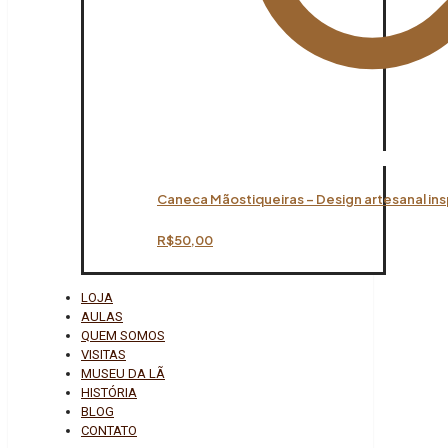
Caneca Mãostiqueiras – Design artesanal ins
R$
50,00
LOJA
AULAS
QUEM SOMOS
VISITAS
MUSEU DA LÃ
HISTÓRIA
BLOG
CONTATO