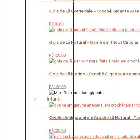
Gola de Lã Corriedale – Crochê Gigante Arte
R$
90,00
Gola de Lã Natural – Flamê em Tricot Circular
R$
120,00
Gola de Lã Merino – Crochê Gigante Artesana
R$
120,00
Infantil
Ovelha Amigurumi em Crochê Lã Natural – Ta
R$
220,00