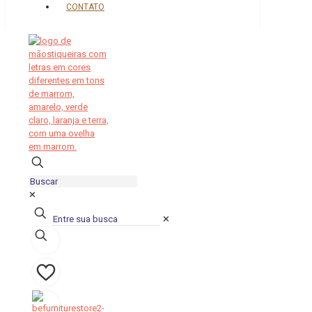
CONTATO
✕
✕
0