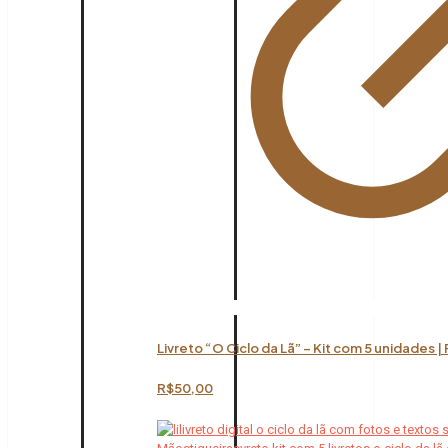
Livreto “O Ciclo da Lã” – Kit com 5 unidades |
R$
50,00