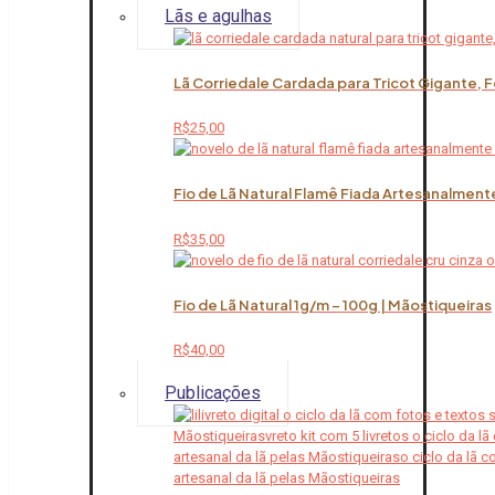
Lãs e agulhas
Lã Corriedale Cardada para Tricot Gigante, 
R$
25,00
Fio de Lã Natural Flamê Fiada Artesanalment
R$
35,00
Fio de Lã Natural 1g/m – 100g | Mãostiqueiras
R$
40,00
Publicações