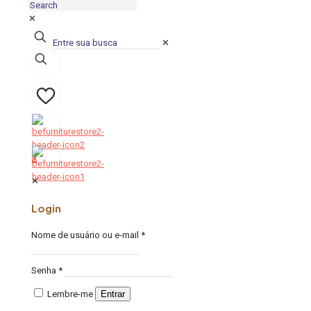
✕
✕
0
0
✕
Login
Nome de usuário ou e-mail
*
Senha
*
Lembre-me
Entrar