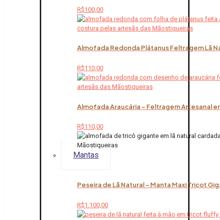
R$
100,00
Almofada Redonda Plátanus Feltragem Lã Na
R$
110,00
Almofada Araucária – Feltragem Artesanal em
R$
110,00
Mantas
Peseira de Lã Natural – Manta Maxi Tricot Gi
R$
1.100,00