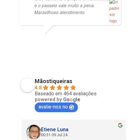
e o passeio vale muito a pena.
Maravilhoso atendimento
PVISCARDI
01/05/2021
Mãostiqueiras
4.8
Baseado em 464 avaliações
powered by
G
o
o
g
l
e
avalie-nos no
Etiene Luna
00:31 09 Jul 24