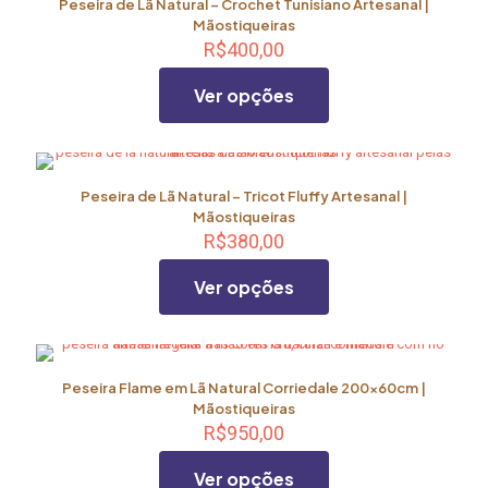
Peseira de Lã Natural – Crochet Tunisiano Artesanal |
várias
Mãostiqueiras
variantes.
R$
400,00
As
opções
Ver opções
podem
ser
escolhidas
Este
na
produto
página
tem
Peseira de Lã Natural – Tricot Fluffy Artesanal |
do
várias
Mãostiqueiras
produto
variantes.
R$
380,00
As
opções
Ver opções
podem
ser
escolhidas
Este
na
produto
página
tem
Peseira Flame em Lã Natural Corriedale 200x60cm |
do
várias
Mãostiqueiras
produto
variantes.
R$
950,00
As
opções
Ver opções
podem