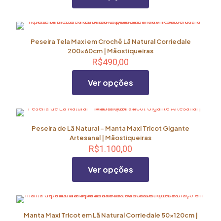
ser
escolhidas
Este
na
produto
página
tem
Peseira Tela Maxi em Crochê Lã Natural Corriedale
do
várias
200x60cm | Mãostiqueiras
produto
variantes.
R$
490,00
As
opções
Ver opções
podem
ser
escolhidas
Este
na
produto
página
tem
Peseira de Lã Natural – Manta Maxi Tricot Gigante
do
várias
Artesanal | Mãostiqueiras
produto
variantes.
R$
1.100,00
As
opções
Ver opções
podem
ser
escolhidas
Este
na
produto
página
tem
Manta Maxi Tricot em Lã Natural Corriedale 50x120cm |
do
várias