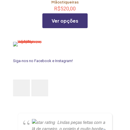
Mãostiqueiras
produto
variantes.
R$
520,00
As
opções
Ver opções
podem
ser
escolhidas
Este
na
produto
página
tem
do
várias
produto
variantes.
As
Siga-nos no Facebook e Instagram!
opções
podem
ser
escolhidas
na
página
do
produto
Lindas peças feitas com a
lã de carneiro, o projeto é muito bonito