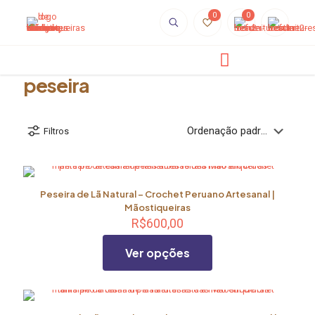
0
0
peseira
Filtros
Peseira de Lã Natural – Crochet Peruano Artesanal |
Mãostiqueiras
R$
600,00
Ver opções
Este
produto
tem