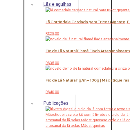
Lãs e agulhas
Lã Corriedale Cardada para Tricot Gigante, 
R$
25,00
Fio de Lã Natural Flamê Fiada Artesanalment
R$
35,00
Fio de Lã Natural 1g/m – 100g | Mãostiqueiras
R$
40,00
Publicações