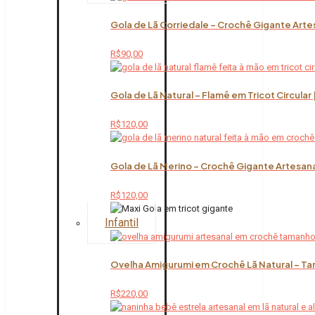
Gola de Lã Corriedale – Crochê Gigante Arte
R$
90,00
Gola de Lã Natural – Flamê em Tricot Circular
R$
120,00
Gola de Lã Merino – Crochê Gigante Artesana
R$
120,00
Infantil
Ovelha Amigurumi em Crochê Lã Natural – Ta
R$
220,00