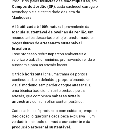
Produzido pelas mulheres das
Mãostiqueiras
, em
Campos do Jordão (SP)
, cada cachecol carrega o
aconchego e a autenticidade da Serra da
Mantiqueira.
A
lã utilizada é 100% natural
, proveniente da
tosquia sustentável de ovelhas da região
, um
recurso antes descartado e hoje transformado em
peças únicas de
artesanato sustentável
brasileiro
.
Esse processo reduz impactos ambientais e
valoriza o trabalho feminino, promovendo renda e
autonomia para as artesãs locais.
O
tricô horizontal
cria uma trama de pontos
contínuos e bem definidos, proporcionando um
visual moderno sem perder o toque artesanal. É
uma técnica tradicional reinterpretada pelas
artesãs, que combinam
saberes têxteis
ancestrais
com um olhar contemporâneo.
Cada cachecol é produzido com cuidado, tempo e
dedicação, o que torna cada peça exclusiva — um
verdadeiro símbolo da
moda consciente
e da
produção artesanal sustentável
.