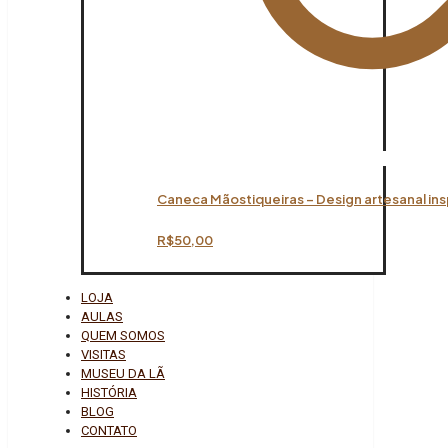
Caneca Mãostiqueiras – Design artesanal ins
R$
50,00
LOJA
AULAS
QUEM SOMOS
VISITAS
MUSEU DA LÃ
HISTÓRIA
BLOG
CONTATO