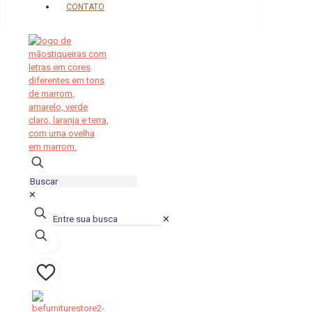
CONTATO
✕
✕
0