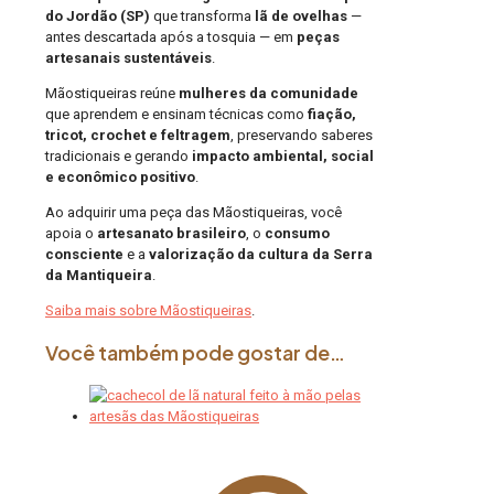
do Jordão (SP)
que transforma
lã de ovelhas
—
antes descartada após a tosquia — em
peças
artesanais sustentáveis
.
Mãostiqueiras reúne
mulheres da comunidade
que aprendem e ensinam técnicas como
fiação,
tricot, crochet e feltragem
, preservando saberes
tradicionais e gerando
impacto ambiental, social
e econômico positivo
.
Ao adquirir uma peça das Mãostiqueiras, você
apoia o
artesanato brasileiro
, o
consumo
consciente
e a
valorização da cultura da Serra
da Mantiqueira
.
Saiba mais sobre Mãostiqueiras
.
Você também pode gostar de…