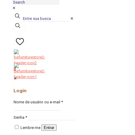
✕
✕
0
0
✕
Login
Nome de usuário ou e-mail
*
Senha
*
Lembre-me
Entrar