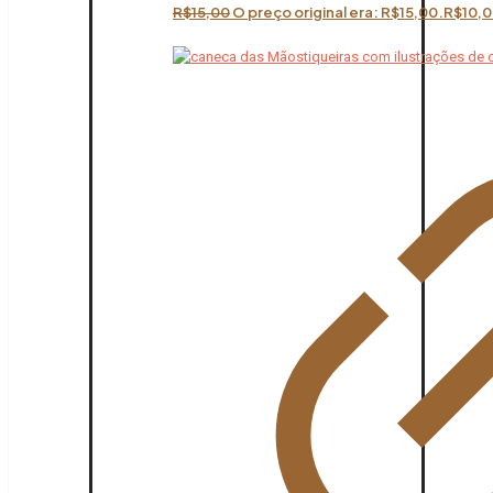
R$
15,00
O preço original era: R$15,00.
R$
10,