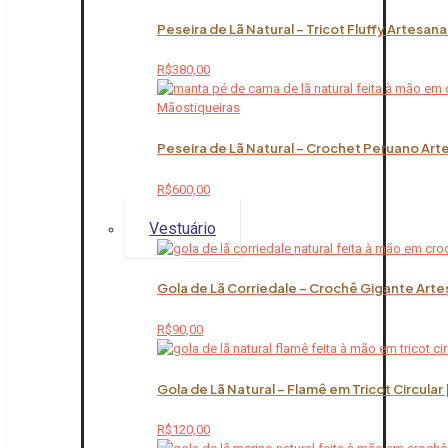
Peseira de Lã Natural – Tricot Fluffy Artesana
R$
380,00
Peseira de Lã Natural – Crochet Peruano Art
R$
600,00
Vestuário
Gola de Lã Corriedale – Crochê Gigante Arte
R$
90,00
Gola de Lã Natural – Flamê em Tricot Circular
R$
120,00