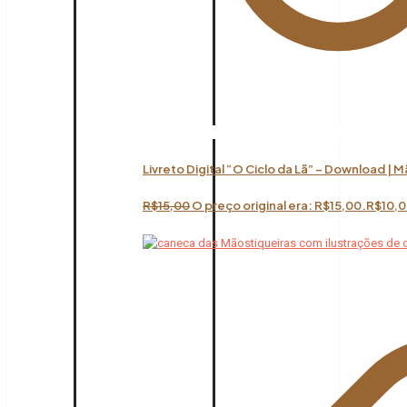
Livreto Digital “O Ciclo da Lã” – Download | 
R$
15,00
O preço original era: R$15,00.
R$
10,