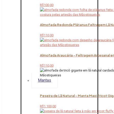
R$
100,00
Almofada Redonda Plátanus Feltragem Lã Na
R$
110,00
Almofada Araucária – Feltragem Artesanal em
R$
110,00
Mantas
Peseira de Lã Natural – Manta Maxi Tricot Gi
R$
1.100,00