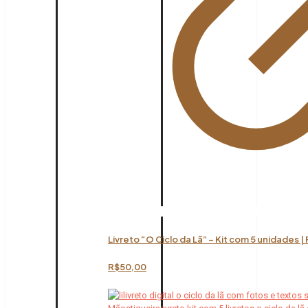
Livreto “O Ciclo da Lã” – Kit com 5 unidades |
R$
50,00