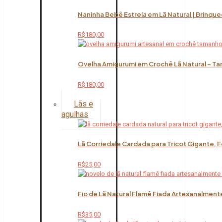
Naninha Bebê Estrela em Lã Natural | Brinqu
R$
180,00
Ovelha Amigurumi em Crochê Lã Natural – Ta
R$
180,00
Lãs e
agulhas
Lã Corriedale Cardada para Tricot Gigante, 
R$
25,00
Fio de Lã Natural Flamê Fiada Artesanalment
R$
35,00