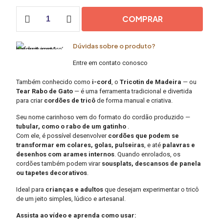
Tricotin
COMPRAR
de
Madeira
–
Dúvidas sobre o produto?
Tear
Rabo
Entre em contato conosco
de
Gato
Também conhecido como
i-cord
, o
Tricotin de Madeira
— ou
(i-
Tear Rabo de Gato
— é uma ferramenta tradicional e divertida
cord)
para criar
cordões de tricô
de forma manual e criativa.
|
Mãostiqueiras
Seu nome carinhoso vem do formato do cordão produzido —
quantidade
tubular, como o rabo de um gatinho
.
Com ele, é possível desenvolver
cordões que podem se
transformar em colares, golas, pulseiras
, e até
palavras e
desenhos com arames internos
. Quando enrolados, os
cordões também podem virar
sousplats, descansos de panela
ou tapetes decorativos
.
Ideal para
crianças e adultos
que desejam experimentar o tricô
de um jeito simples, lúdico e artesanal.
Assista ao vídeo e aprenda como usar: