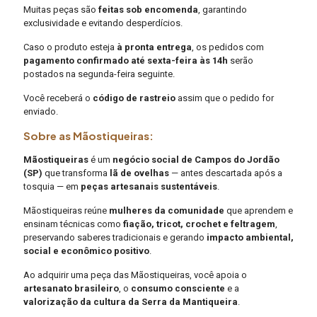
Muitas peças são
feitas sob encomenda
, garantindo
exclusividade e evitando desperdícios.
Caso o produto esteja
à pronta entrega
, os pedidos com
pagamento confirmado até sexta-feira às 14h
serão
postados na segunda-feira seguinte.
Você receberá o
código de rastreio
assim que o pedido for
enviado.
Sobre as Mãostiqueiras:
Mãostiqueiras
é um
negócio social de Campos do Jordão
(SP)
que transforma
lã de ovelhas
— antes descartada após a
tosquia — em
peças artesanais sustentáveis
.
Mãostiqueiras reúne
mulheres da comunidade
que aprendem e
ensinam técnicas como
fiação, tricot, crochet e feltragem
,
preservando saberes tradicionais e gerando
impacto ambiental,
social e econômico positivo
.
Ao adquirir uma peça das Mãostiqueiras, você apoia o
artesanato brasileiro
, o
consumo consciente
e a
valorização da cultura da Serra da Mantiqueira
.