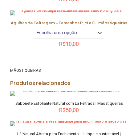
Agulhas de Feltragem – Tamanhos P, M e G | Mãostiqueiras
R$
10,00
Este
produto
tem
várias
MÃOSTIQUEIRAS
variantes.
As
Produtos relacionados
opções
podem
ser
Sabonete Esfoliante Natural com Lã Feltrada | Mãostiqueiras
escolhidas
R$
50,00
na
página
do
produto
Lã Natural Aberta para Enchimento – Limpa e sustentável |