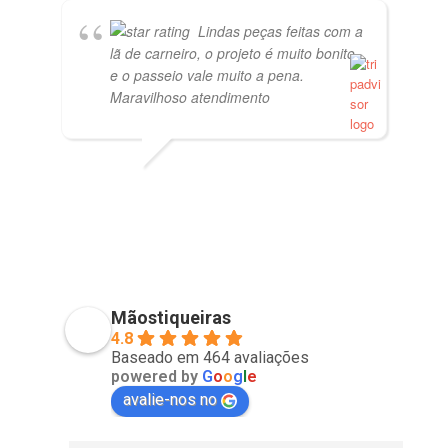
Lindas peças feitas com a
lã de carneiro, o projeto é muito bonito
e o passeio vale muito a pena.
Maravilhoso atendimento
PVISCARDI
01/05/2021
Mãostiqueiras
4.8
Baseado em 464 avaliações
powered by
G
o
o
g
l
e
avalie-nos no