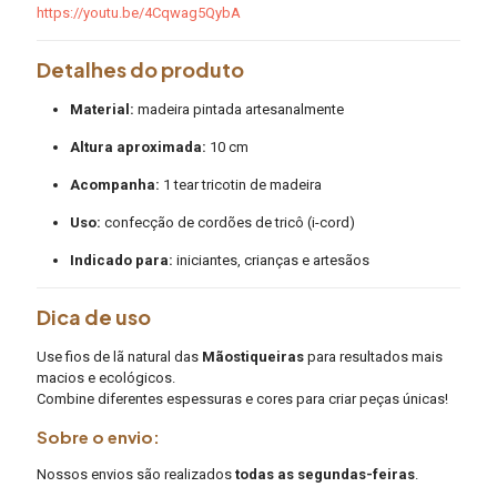
https://youtu.be/4Cqwag5QybA
Detalhes do produto
Material:
madeira pintada artesanalmente
Altura aproximada:
10 cm
Acompanha:
1 tear tricotin de madeira
Uso:
confecção de cordões de tricô (i-cord)
Indicado para:
iniciantes, crianças e artesãos
Dica de uso
Use fios de lã natural das
Mãostiqueiras
para resultados mais
macios e ecológicos.
Combine diferentes espessuras e cores para criar peças únicas!
Sobre o envio:
Nossos envios são realizados
todas as segundas-feiras
.