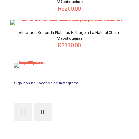
Mãostiqueiras
R$
200,00
Almofada Redonda Plátanus Feltragem Lã Natural 30cm |
Mãostiqueiras
R$
110,00
Este
produto
tem
várias
variantes.
As
Siga-nos no Facebook e Instagram!
opções
podem
ser
escolhidas
na
página
do
produto