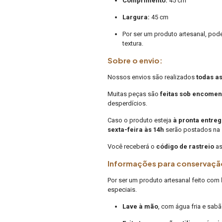
Comprimento:
45 cm
Largura:
45 cm
Por ser um produto artesanal, po
textura.
Sobre o envio:
Nossos envios são realizados
todas a
Muitas peças são
feitas sob encome
desperdícios.
Caso o produto esteja
à pronta entre
sexta-feira às 14h
serão postados na 
Você receberá o
código de rastreio
as
Informações para conservaçã
Por ser um produto artesanal feito com
especiais.
Lave à mão
, com água fria e sabã