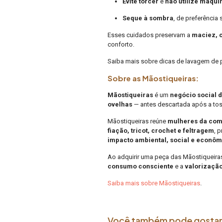
Evite torcer
e
não utilize máqui
Seque à sombra
, de preferência
Esses cuidados preservam a
maciez, c
conforto.
Saiba mais sobre dicas de lavagem de p
Sobre as Mãostiqueiras:
Mãostiqueiras
é um
negócio social 
ovelhas
— antes descartada após a to
Mãostiqueiras reúne
mulheres da co
fiação, tricot, crochet e feltragem
, 
impacto ambiental, social e econôm
Ao adquirir uma peça das Mãostiqueira
consumo consciente
e a
valorização
Saiba mais sobre Mãostiqueiras
.
Você também pode gosta