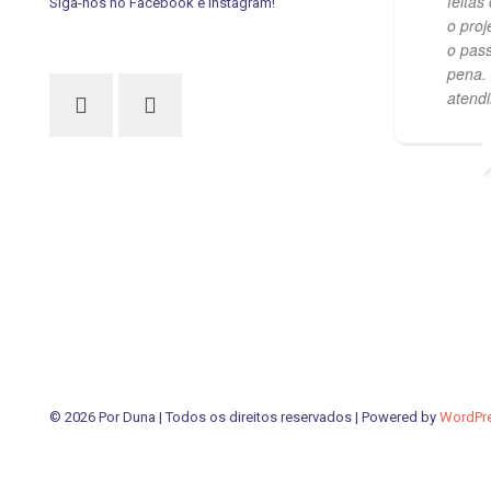
feitas
Siga-nos no Facebook e Instagram!
o proj
o pass
pena.
atend
PVISCARDI
01/05/2021
© 2026 Por Duna | Todos os direitos reservados | Powered by
WordPr