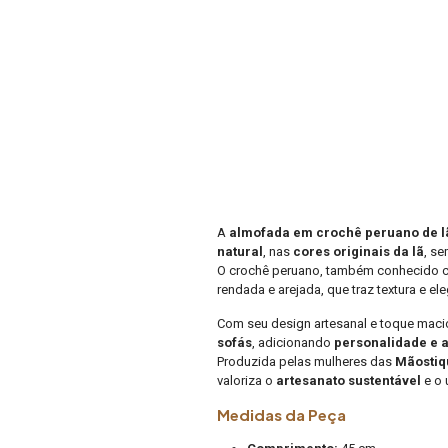
A
almofada em crochê peruano de lã
natural
, nas
cores originais da lã
, se
O crochê peruano, também conhecido
rendada e arejada, que traz textura e e
Com seu design artesanal e toque maci
sofás
, adicionando
personalidade e
Produzida pelas mulheres das
Mãostiq
valoriza o
artesanato sustentável
e o 
Medidas da Peça