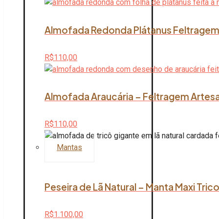
Almofada Redonda Plátanus Feltragem 
R$
110,00
Almofada Araucária – Feltragem Artesan
R$
110,00
Mantas
Peseira de Lã Natural – Manta Maxi Tric
R$
1.100,00