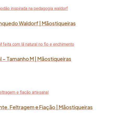
rinquedo Waldorf | Mãostiqueiras
l – Tamanho M | Mãostiqueiras
nte, Feltragem e Fiação | Mãostiqueiras