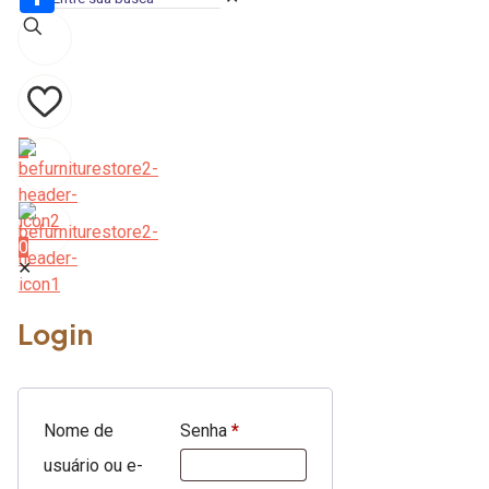
Share
0
0
✕
Login
Nome de
Senha
*
usuário ou e-