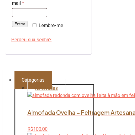
mail
*
Entrar
Lembre-me
Perdeu sua senha?
Categorias
Almofadas
Almofada Ovelha – Feltragem Artesana
R$
100,00